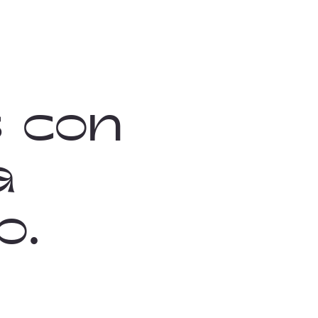
 con
a
o.