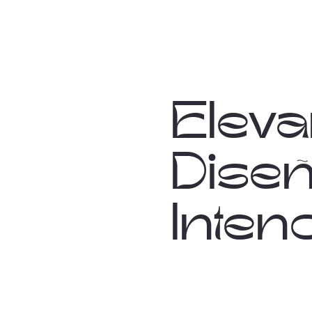
Elev
Diseñ
Inten