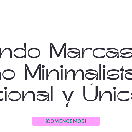
ando Marcas
o Minimalist
cional y Únic
¡COMENCEMOS!